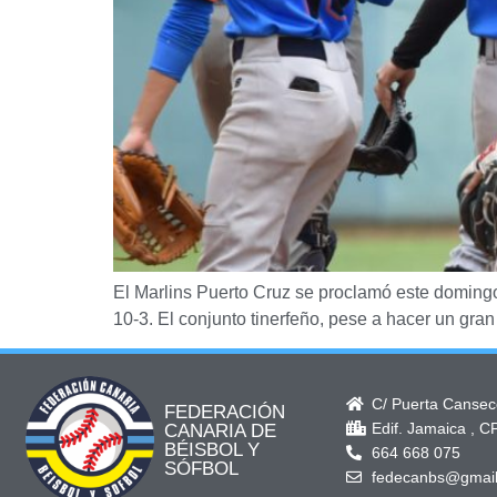
El Marlins Puerto Cruz se proclamó este domingo
10-3. El conjunto tinerfeño, pese a hacer un gra
C/ Puerta Canseco
FEDERACIÓN
Edif. Jamaica , C
CANARIA DE
BÉISBOL Y
664 668 075
SÓFBOL
fedecanbs@gmai