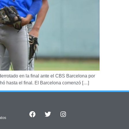
rrotado en la final ante el CBS Barcelona por
chó hasta el final. El Barcelona comenzó […]
atos