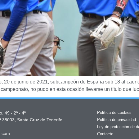
, 20 de junio de 2021, subcampeón de España sub 18 al caer de
n campeonato, no pudo en esta ocasión llevarse un título que lu
Política de cookies
, 49 - 2º - 4ª
P 38003, Santa Cruz de Tenerife
Política de privacidad
Ley de protección de d
l.com
Contacto