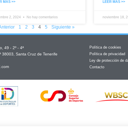
R MÁS >>
LEER MÁS >>
embre 2, 2024
No hay comentarios
noviembre 18, 
Anterior
1
2
3
4
5
Siguiente »
Política de cookies
, 49 - 2º - 4ª
P 38003, Santa Cruz de Tenerife
Política de privacidad
Ley de protección de d
l.com
Contacto