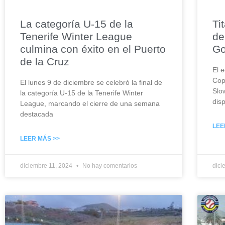
La categoría U-15 de la
Ti
Tenerife Winter League
de
culmina con éxito en el Puerto
Go
de la Cruz
El e
Cop
El lunes 9 de diciembre se celebró la final de
Slo
la categoría U-15 de la Tenerife Winter
dis
League, marcando el cierre de una semana
destacada
LEE
LEER MÁS >>
diciembre 11, 2024
No hay comentarios
dici