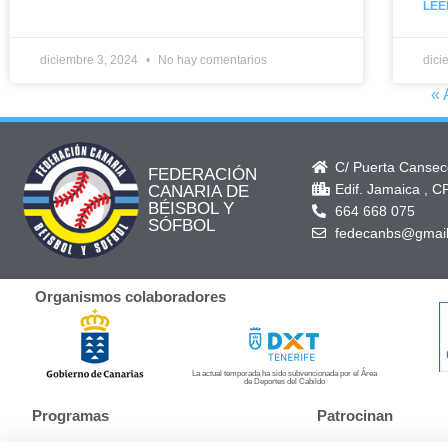
LEE
diciembre 3, 2024
No hay comentarios
dici
« 
C/ Puerta Canseco
FEDERACIÓN
Edif. Jamaica , C
CANARIA DE
BÉISBOL Y
664 668 075
SÓFBOL
fedecanbs@gmai
Organismos colaboradores
La actual temporada ha sido subvencionada por el Área
de Deportes del Cabildo
Programas
Patrocinan