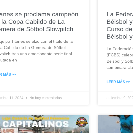
tanes se proclama campeón
La Feder
 la Copa Cabildo de La
Béisbol y
mera de Sófbol Slowpitch
Curso de
Béisbol y
quipo Titanes se alzó con el título de la
a Cabildo de La Gomera de Sófbol
La Federación
wpitch tras una emocionante serie final
(FCBS) celebr
putada en
Béisbol y Sofb
combinará cla
R MÁS >>
LEER MÁS >>
embre 11, 2024
No hay comentarios
diciembre 9, 20