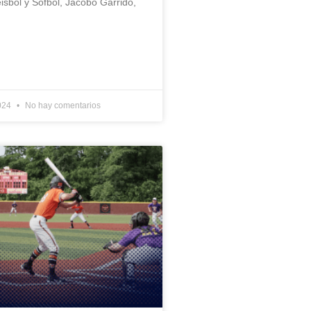
isbol y Sófbol, Jacobo Garrido,
2024
No hay comentarios