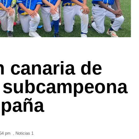
n canaria de
, subcampeona
spaña
54 pm
,
Noticias 1