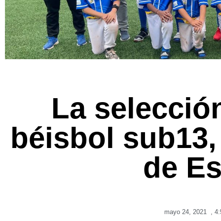
La selecció
béisbol sub13
de E
mayo 24, 2021
,
4: