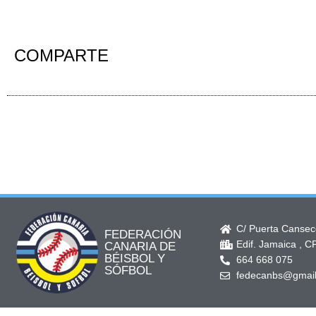
COMPARTE
C/ Puerta Canseco
FEDERACIÓN
Edif. Jamaica , C
CANARIA DE
BÉISBOL Y
664 668 075
SÓFBOL
fedecanbs@gmai