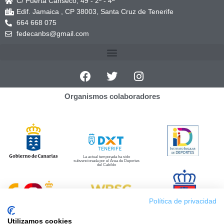
C/ Puerta Canseco, 49 - 2º - 4ª
Edif. Jamaica , CP 38003, Santa Cruz de Tenerife
664 668 075
fedecanbs@gmail.com
Organismos colaboradores
La actual temporada ha sido
subvencionada por el Área de Deportes
del Cabildo
Política de privacidad
Utilizamos cookies