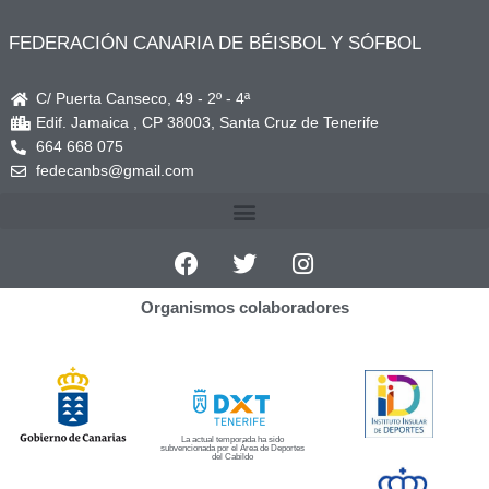
FEDERACIÓN CANARIA DE BÉISBOL Y SÓFBOL
C/ Puerta Canseco, 49 - 2º - 4ª
Edif. Jamaica , CP 38003, Santa Cruz de Tenerife
664 668 075
fedecanbs@gmail.com
Organismos colaboradores
La actual temporada ha sido
subvencionada por el Área de Deportes
del Cabildo